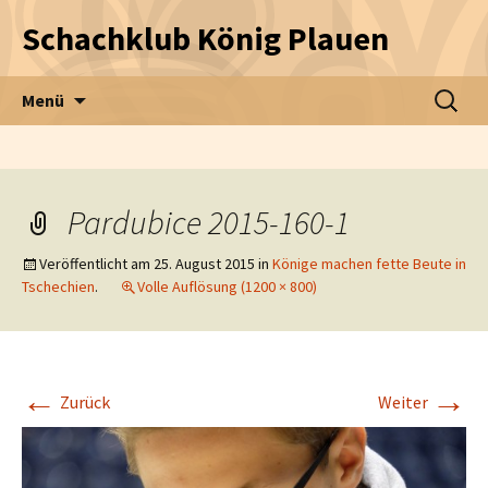
Schachklub König Plauen
Zum Inhalt springen
Suche
Menü
nach:
Pardubice 2015-160-1
Veröffentlicht am
25. August 2015
in
Könige machen fette Beute in
Tschechien
.
Volle Auflösung (1200 × 800)
←
→
Zurück
Weiter