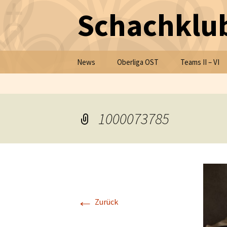
Schachklub
Zum Inhalt springen
News
Oberliga OST
Teams II – VI
1000073785
←
Zurück