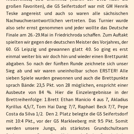
großen Favoriten), die GS Seifertsdorf war mit GM Henrik
Teske angereist und auch so waren alle sächsischen
Nachwuchverantwortlichen vertreten. Das Turnier wurde
also sehr ernst genommen und jeder wollte das Deutsche
Finale am 26.-29.Mai in Friedrichroda schaffen. Zum Auftakt
spielten wir gegen den deutschen Meister des Vorjahres, der
60. GS Leipzig und gewannen glatt 4:0. So ging es erst
einmal weiter bis wir doch hin und wieder einen Brettpunkt
abgaben. So nach der fünften Runde zeichnete sich unser
Sieg ab und wir waren uneinholbar schon ERSTER! Alle
sieben Spiele wurden gewonnen und auch die Brettpunkte
sprach Bände: 23,5 Pkt. von 28 möglichen, enspricht einer
Ausbeute von 84 %. Hier die Einzelergebnisse in der
Brettreihenfolge: 1.Brett Ethan Manicio 4 aus 7, Akladius
Kyrillus 4,5/7, Tom Hai Dang 7/7, Raphael Beck 7/7, Pepe
Costa da Silva 1/2. Den 2. Platz belegte die GS Seifertsdorf
mit 10:4 Pkt., vor der GS Markleeberg mit 9:5 Pkt. Somit
werden unsere Jungs, als stärkstes Grundschulteam