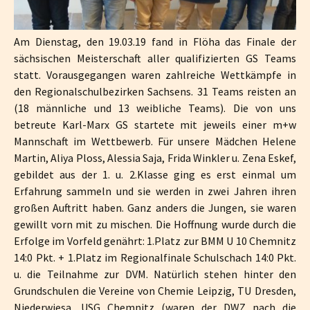
Am Dienstag, den 19.03.19 fand in Flöha das Finale der
sächsischen Meisterschaft aller qualifizierten GS Teams
statt. Vorausgegangen waren zahlreiche Wettkämpfe in
den Regionalschulbezirken Sachsens. 31 Teams reisten an
(18 männliche und 13 weibliche Teams). Die von uns
betreute Karl-Marx GS startete mit jeweils einer m+w
Mannschaft im Wettbewerb. Für unsere Mädchen Helene
Martin, Aliya Ploss, Alessia Saja, Frida Winkler u. Zena Eskef,
gebildet aus der 1. u. 2.Klasse ging es erst einmal um
Erfahrung sammeln und sie werden in zwei Jahren ihren
großen Auftritt haben. Ganz anders die Jungen, sie waren
gewillt vorn mit zu mischen. Die Hoffnung wurde durch die
Erfolge im Vorfeld genährt: 1.Platz zur BMM U 10 Chemnitz
14:0 Pkt. + 1.Platz im Regionalfinale Schulschach 14:0 Pkt.
u. die Teilnahme zur DVM. Natürlich stehen hinter den
Grundschulen die Vereine von Chemie Leipzig, TU Dresden,
Niederwiesa, USG Chemnitz (waren der DWZ nach die